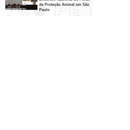
de Proteção Animal em São
Paulo
ONG Salvadores, de Taquari,
participa do Bingo dos
Animais de Santa Cruz do
Sul/RS
Os animais sentem dor na
castração?
Homem de 70 anos é preso
por manter aves silvestres
em cativeiro em TAQUARI/RS
Sancionada lei que autoriza criação do
Cadastro Nacional de Animais de Estimação