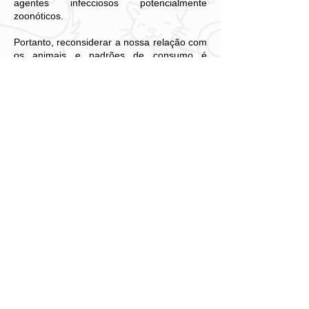
agentes infecciosos potencialmente
zoonóticos.
Portanto, reconsiderar a nossa relação com
os animais e padrões de consumo é
essencial para promover condições
mínimas de bem-estar aos animais e
prevenir o surgimento de novas doenças de
caráter zoonótico.
Exemplo de outras zoonoses
Como exemplo de outras doenças
zoonoses, temos o vírus da influenza, raiva,
leishmaniose, toxoplasmose, entre outras.
Zoonoses como estas podem ser
transmitidas diretamente pelo contato entre
as pessoas e os animais ou, indiretamente,
por vetores (que atuam como veículos de
transmissão), pelo consumo de produtos
contaminados.
As ações humanas que causam devastação
ambiental, como urbanização excessiva,
desmatamento, queimadas e construções