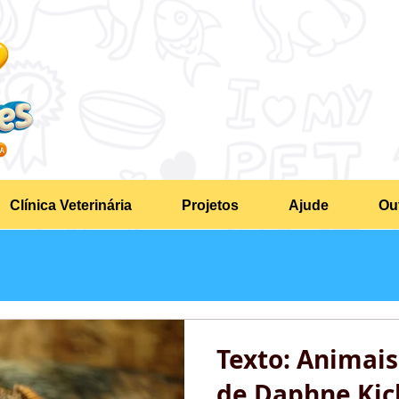
Clínica Veterinária
Projetos
Ajude
Ou
Texto: Animais
de Daphne Kic