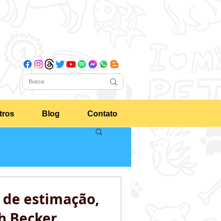
tros
Blog
Contato
 de estimação,
h Becker