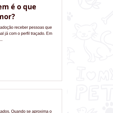
em é o que
amor?
 adoção receber pessoas que
l já com o perfil traçado. Em
..
stados. Quando se aproxima o