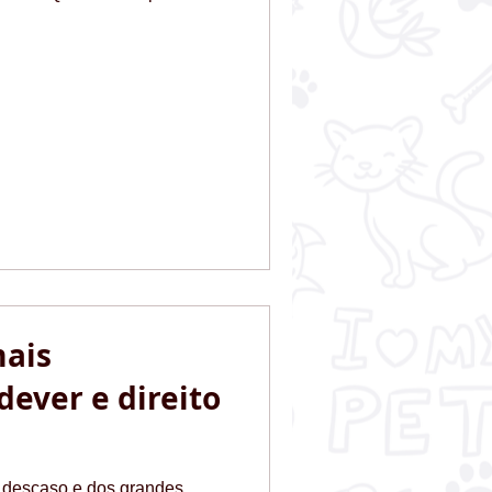
mais
dever e direito
o descaso e dos grandes