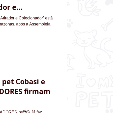
dor e
Atirador e Colecionador’ está
 Amazonas, após a Assembleia
s pet Cobasi e
DORES firmam
VADORES 🎉😍🐶 Já faz