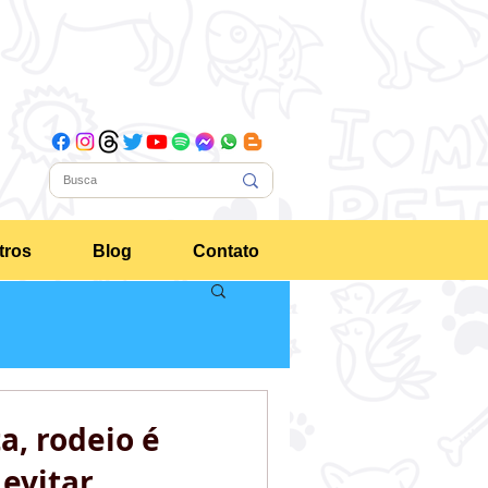
tros
Blog
Contato
a, rodeio é
evitar