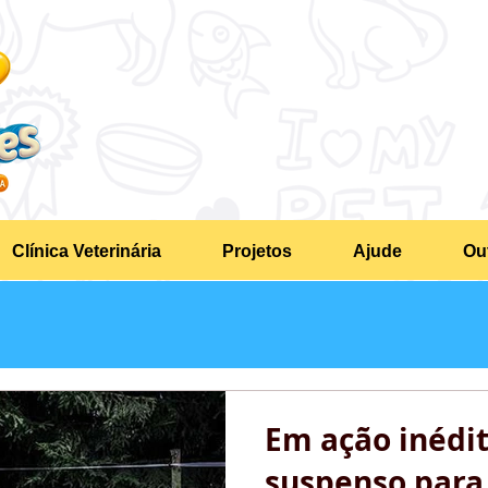
Clínica Veterinária
Projetos
Ajude
Ou
Em ação inédit
suspenso para 