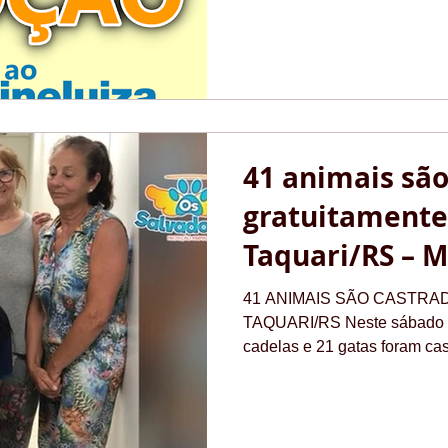
41 animais são
gratuitament
Taquari/RS – M
ARPA+Clinvet
41 ANIMAIS SÃO CASTR
TAQUARI/RS Neste sábado di
cadelas e 21 gatas foram cas