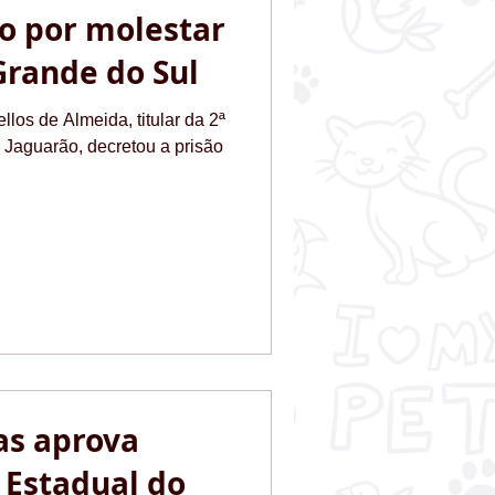
 por molestar
Grande do Sul
llos de Almeida, titular da 2ª
 Jaguarão, decretou a prisão
s aprova
a Estadual do