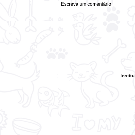
Escreva um comentário
Em ação inédita, rodeio é
suspenso para evitar
crueldade com animais no
Pará
Insti