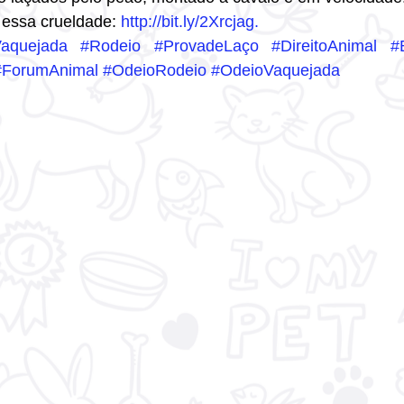
essa crueldade: 
http://bit.ly/2Xrcjag.
aquejada
#Rodeio
#ProvadeLaço
#DireitoAnimal
#
#ForumAnimal
#OdeioRodeio
#OdeioVaquejada