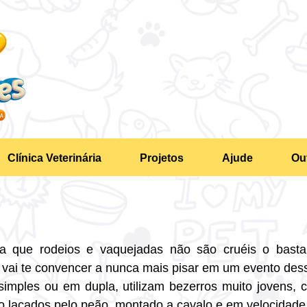
Clínica Veterinária
Projetos
Ajude
Ou
a que rodeios e vaquejadas não são cruéis o basta
 vai te convencer a nunca mais pisar em um evento dess
simples ou em dupla, utilizam bezerros muito jovens, 
ão laçados pelo peão, montado a cavalo e em velocidade