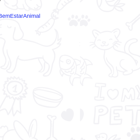
BemEstarAnimal