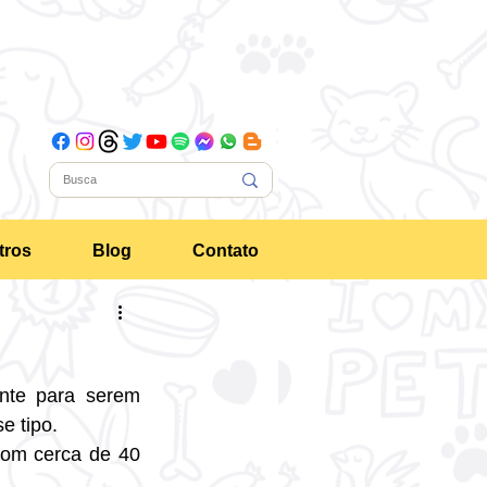
tros
Blog
Contato
nte para serem 
e tipo.
com cerca de 40 
.