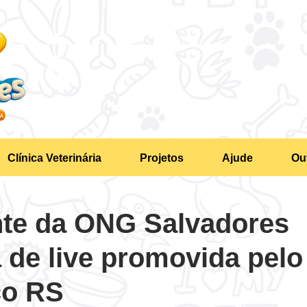
Clínica Veterinária
Projetos
Ajude
Ou
nte da ONG Salvadores
a de live promovida pelo
co RS