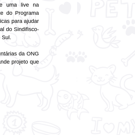
e uma live na 
@rsradio.com.br, promovida pelo @sindifiscors. O evento online faz parte do Programa 
cas para ajudar 
l do Sindifisco-
 Sul.
untárias da ONG 
nde projeto que 