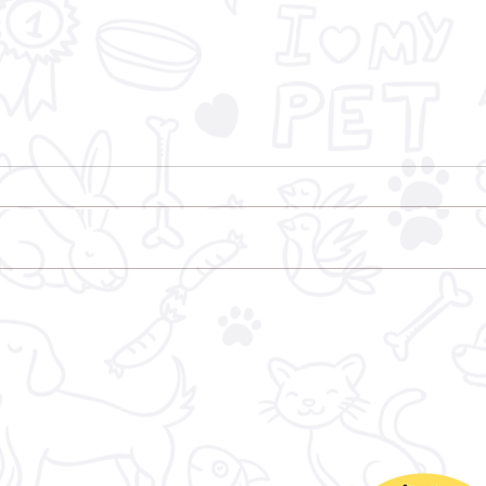
ONG Salvadores integra
Conselho de Bem-Estar e
Proteção dos Animais de
Taquari/RS