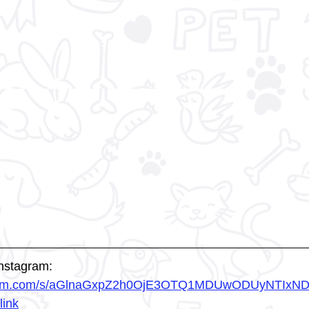
instagram: 
agram.com/s/aGlnaGxpZ2h0OjE3OTQ1MDUwODUyNTIxN
ink