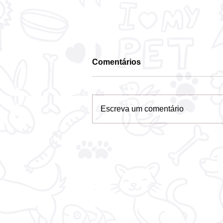
Comentários
Escreva um comentário
STF confirma que
prefeituras têm o dever de
acolher e proteger animais
abandonados e de maus-
tratos