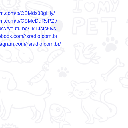
ram.com/p/CSMds38gHly/
gram.com/p/CSMeDdRsPZt/
ps://youtu.be/_kTJstc5ivs
book.com/rsradio.com.br
agram.com/rsradio.com.br/