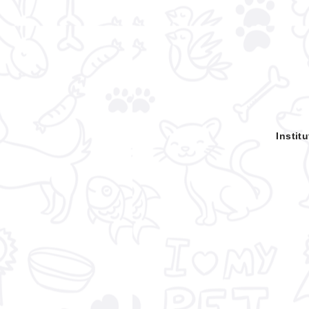
Em ação inédita, rodeio é
suspenso para evitar
crueldade com animais no
Pará
Insti