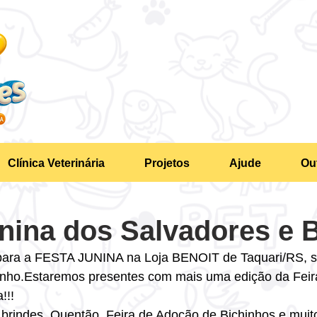
Clínica Veterinária
Projetos
Ajude
Ou
nina dos Salvadores e 
ara a FESTA JUNINA na Loja BENOIT de Taquari/RS, s
unho.Estaremos presentes com mais uma edição da Feir
!!!
 brindes, Quentão, Feira de Adoção de Bichinhos e muit