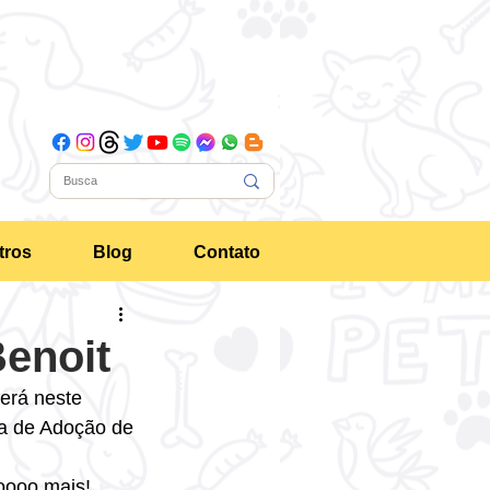
tros
Blog
Contato
Benoit
erá neste 
a de Adoção de 
oooo mais! 