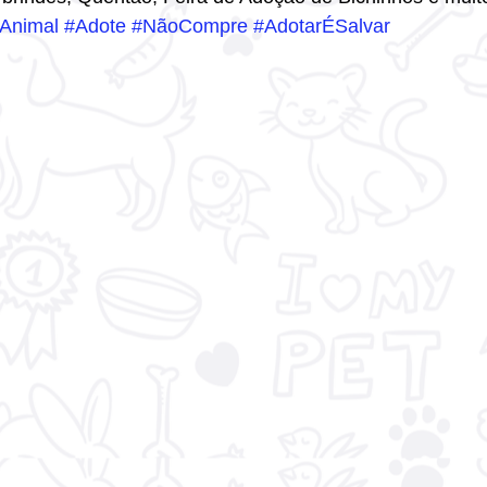
Animal
#Adote
#NãoCompre
#AdotarÉSalvar