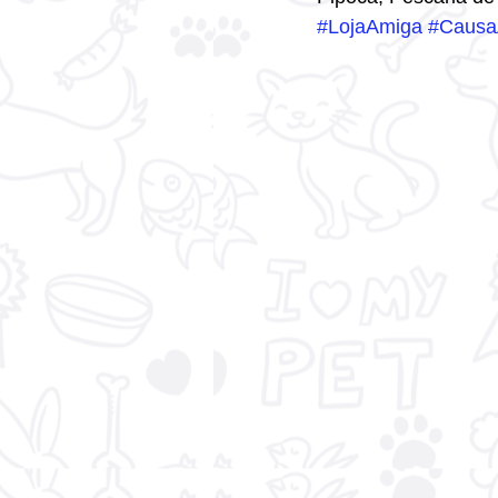
#LojaAmiga
#Causa