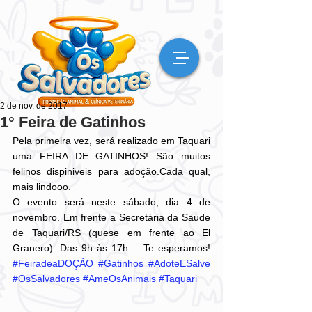
2 de nov. de 2017
1° Feira de Gatinhos
Pela primeira vez, será realizado em Taquari 
uma FEIRA DE GATINHOS! São muitos 
felinos dispiniveis para adoção.Cada qual, 
mais lindooo. 
O evento será neste sábado, dia 4 de 
novembro. Em frente a Secretária da Saúde 
de Taquari/RS (quese em frente ao El 
Granero). Das 9h às 17h.   Te esperamos! 
#FeiradeaDOÇÃO
#Gatinhos
#AdoteESalve
#OsSalvadores
#AmeOsAnimais
#Taquari