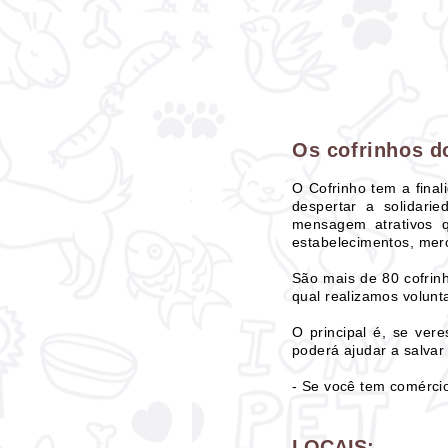
Os cofrinhos d
O Cofrinho tem a final
despertar a solidari
mensagem atrativos q
estabelecimentos, merc
São mais de 80 cofrin
qual realizamos volunt
O principal é, se ver
poderá ajudar a salvar
- Se você tem comércio
LOCAIS: