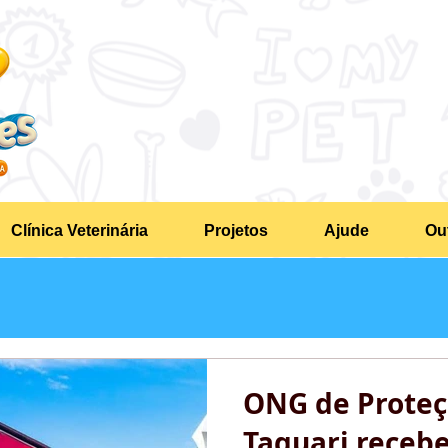
Clínica Veterinária
Projetos
Ajude
Ou
ONG de Proteç
Taquari receb