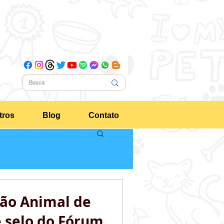
tros
Blog
Contato
ão Animal de
e selo do Fórum