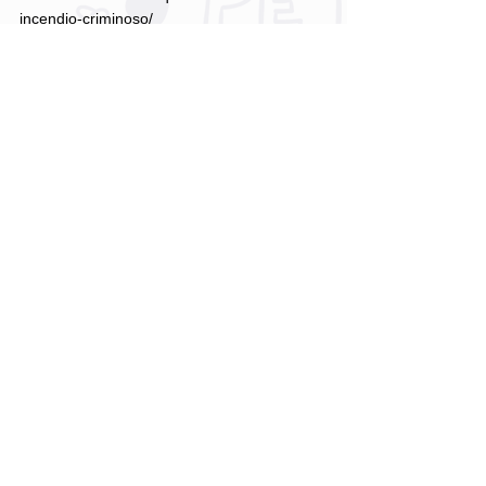
incendio-criminoso/
#Noticias
Sem categoria
Comentários
Escreva um comentário