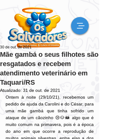
30 de out. de 2021
Mãe gambá o seus filhotes são
resgatados e recebem
atendimento veterinário em
Taquari/RS
Atualizado:
31 de out. de 2021
Ontem à noite (29/10/21), recebemos um 
pedido de ajuda da Carolini e do César, para 
uma mãe gambá que tinha sofrido um 
ataque de um cãozinho 😢🐶🦝 algo que é 
muito comum na primavera, pois é a época 
do ano em que ocorre a reprodução de 
muitos animais silvestres, entre elas a dos 