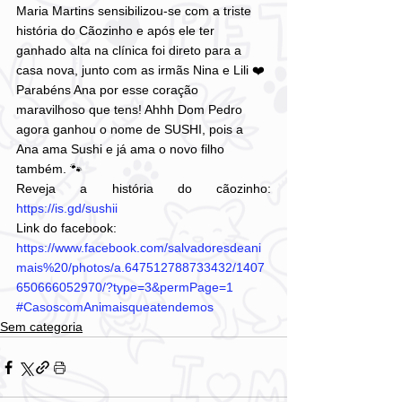
Maria Martins sensibilizou-se com a triste 
história do Cãozinho e após ele ter 
ganhado alta na clínica foi direto para a 
casa nova, junto com as irmãs Nina e Lili ❤️ 
Parabéns Ana por esse coração 
maravilhoso que tens! Ahhh Dom Pedro 
agora ganhou o nome de SUSHI, pois a 
Ana ama Sushi e já ama o novo filho 
também. 🐾
Reveja a história do cãozinho: 
https://is.gd/sushii
Link do facebook: 
https://www.facebook.com/salvadoresdeani
mais%20/photos/a.647512788733432/1407
650666052970/?type=3&permPage=1
#CasoscomAnimaisqueatendemos
Sem categoria