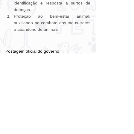
identificação e resposta a surtos de 
doenças
Proteção ao bem-estar animal, 
auxiliando no combate aos maus-tratos 
e abandono de animais.
Postagem oficial do governo
https://www.gov.br/planalto/pt-
br/acompanhe-o-
planalto/noticias/2024/12/presidente-
sanciona-lei-que-autoriza-criacao-do-
cadastro-nacional-de-animais-de-estimacao