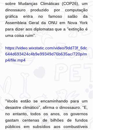
sobre Mudanças Climáticas (COP26), um 
dinossauro produzido por computação 
gráfica entra no famoso salão da 
Assembleia Geral da ONU em Nova York 
para dizer aos diplomatas que a "extinção é 
uma coisa ruim".
https://video.wixstatic.com/video/9dd73f_6dc
644d693424c4b9e99349d76b635ac/720p/m
p4/file.mp4
“Vocês estão se encaminhando para um 
desastre climático”, afirma o dinossauro. “E, 
no entanto, todos os anos, os governos 
gastam centenas de bilhões de fundos 
públicos em subsídios aos combustíveis 