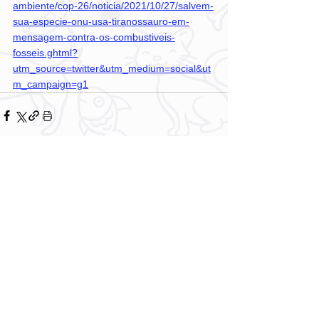
ambiente/cop-26/noticia/2021/10/27/salvem-
sua-especie-onu-usa-tiranossauro-em-
mensagem-contra-os-combustiveis-
fosseis.ghtml?
utm_source=twitter&utm_medium=social&ut
m_campaign=g1
Comentários
Escreva um comentário