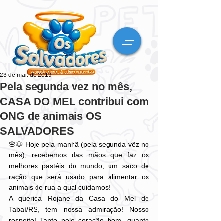
23 de mai. de 2019
Pela segunda vez no mês,
CASA DO MEL contribui com
ONG de animais OS
SALVADORES
🌸🐶 Hoje pela manhã (pela segunda vêz no 
mês), recebemos das mãos que faz os 
melhores pastéis do mundo, um saco de 
ração que será usado para alimentar os 
animais de rua a qual cuidamos!
A querida Rojane da Casa do Mel de 
Tabaí/RS, tem nossa admiração! Nosso 
respeito! Tanto pelo coração bom, quanto 