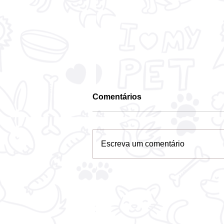
Comentários
Escreva um comentário
STF confirma que
prefeituras têm o dever de
acolher e proteger animais
abandonados e de maus-
tratos