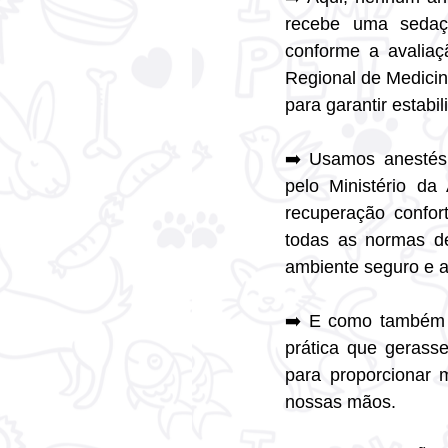
recebe uma sedação
conforme a avaliaç
Regional de Medicina
para garantir estabi
➡️ Usamos anestési
pelo Ministério da
recuperação confor
todas as normas de
ambiente seguro e 
➡️ E como também s
prática que gerass
para proporcionar 
nossas mãos.