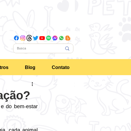
tros
Blog
Contato
ração?
e do bem-estar 
ia, cada animal 