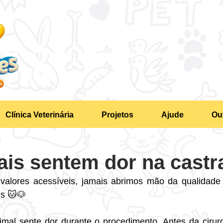
Clínica Veterinária
Projetos
Ajude
Ou
ais sentem dor na cast
alores acessíveis, jamais abrimos mão da qualidade 
es 🐱🐶
mal sente dor durante o procedimento. Antes da cirurg