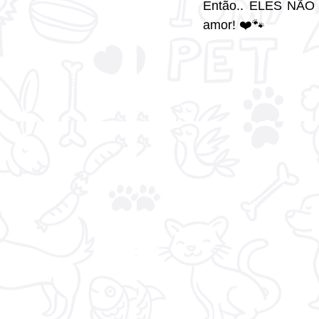
Então.. ELES NÃO 
amor! ❤️🐾