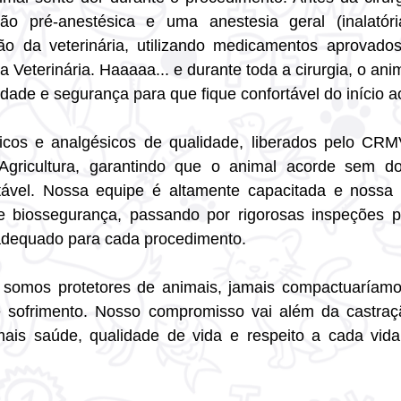
 pré-anestésica e uma anestesia geral (inalatória 
ão da veterinária, utilizando medicamentos aprovados
 Veterinária. Haaaaa... e durante toda a cirurgia, o ani
lidade e segurança para que fique confortável do início a
cos e analgésicos de qualidade, liberados pelo CRMV
 Agricultura, garantindo que o animal acorde sem d
tável. Nossa equipe é altamente capacitada e nossa e
 biossegurança, passando por rigorosas inspeções pa
adequado para cada procedimento.
omos protetores de animais, jamais compactuaríamo
e sofrimento. Nosso compromisso vai além da castraçã
mais saúde, qualidade de vida e respeito a cada vida