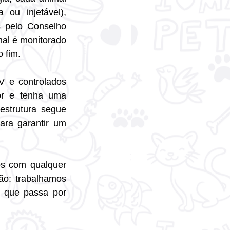
ou injetável), 
 pelo Conselho 
mal é monitorado 
o fim.
 e controlados 
or e tenha uma 
strutura segue 
ra garantir um 
s com qualquer 
o: trabalhamos 
 que passa por 