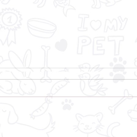
ONG Salvadores integra
Conselho de Bem-Estar e
Proteção dos Animais de
Taquari/RS