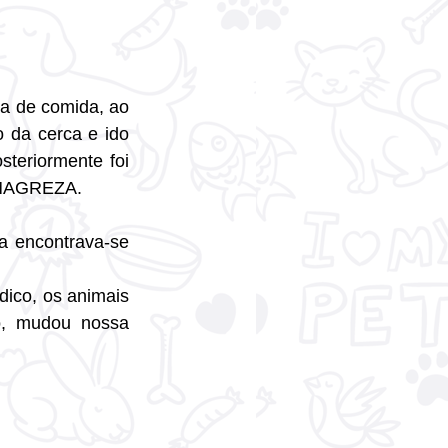
a de comida, ao 
 da cerca e ido 
teriormente foi 
A MAGREZA.
 encontrava-se 
ico, os animais 
o, mudou nossa 