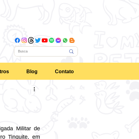
tros
Blog
Contato
ada Militar de 
o Tinguite, em 