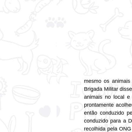
mesmo os animais e
Brigada Militar diss
animais no local e 
prontamente acolheu 
então conduzido pe
conduzido para a De
recolhida pela ONG e