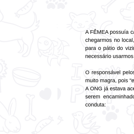
A FÊMEA possuía cas
chegarmos no local,
para o pátio do viz
necessário usarmos
O responsável pelo
muito magra, pois "e
A ONG já estava ace
serem encaminhados
conduta: 