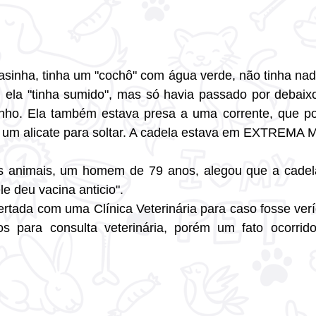
inha, tinha um "cochô" com água verde, não tinha nad
 ela "tinha sumido", mas só havia passado por debaixo
inho. Ela também estava presa a uma corrente, que pos
 um alicate para soltar. A cadela estava em EXTREM
s animais, um homem de 79 anos, alegou que a cadela
le deu vacina anticio".
rtada com uma Clínica Veterinária para caso fosse veríd
 para consulta veterinária, porém um fato ocorrid