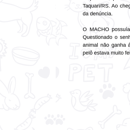
Taquari/RS. Ao cheg
da denúncia.
O MACHO possuía c
Questionado o senh
animal não ganha á
pelô estava muito f