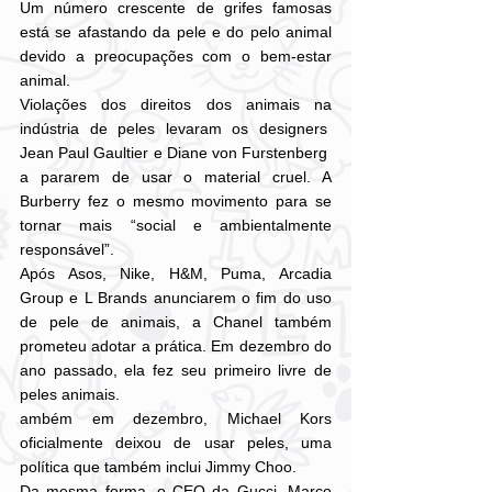
Um número crescente de grifes famosas 
está se afastando da pele e do pelo animal 
devido a preocupações com o bem-estar 
animal.
Violações dos direitos dos animais na 
indústria de peles levaram os designers  
Jean Paul Gaultier e Diane von Furstenberg  
a pararem de usar o material cruel. A 
Burberry fez o mesmo movimento para se 
tornar mais “social e ambientalmente 
responsável”.
Após Asos, Nike, H&M, Puma, Arcadia 
Group e L Brands anunciarem o fim do uso 
de pele de animais, a Chanel também 
prometeu adotar a prática. Em dezembro do 
ano passado, ela fez seu primeiro livre de 
peles animais.
ambém em dezembro, Michael Kors 
oficialmente deixou de usar peles, uma 
política que também inclui Jimmy Choo.
Da mesma forma, o CEO da Gucci, Marco 