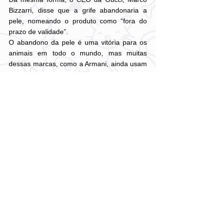
Bizzarri, disse que a grife abandonaria a 
pele, nomeando o produto como “fora do 
prazo de validade”.
O abandono da pele é uma vitória para os 
animais em todo o mundo, mas muitas 
dessas marcas, como a Armani, ainda usam 
outros materiais derivados, como lã e couro.
No entanto, alguns designers, como Stella 
McCartney, estão se voltando para a moda 
totalmente livre de animais, em uma 
tentativa de se tornar totalmente sustentável 
e livre de crueldade.
Fonte: 
https://www.anda.jor.br/2019/01/emp
orio-armani-lanca-peles-veganas-
masculinas-para-o-inverno-2019/?
fbclid=IwAR0XSPtqlbiaSw1r6EQn_6Z8pfH0T
szXA3xFiZM1tv9Ayy4AMY1-Xv2wCLA
#Noticias
Sem categoria