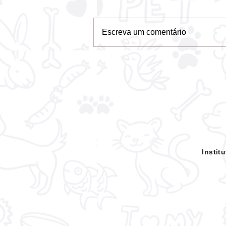
Escreva um comentário
Em ação inédita, rodeio é
suspenso para evitar
crueldade com animais no
Pará
Insti