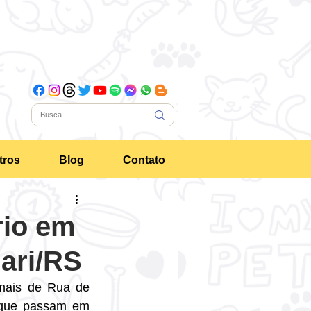
tros
Blog
Contato
rio em
ari/RS
imais de Rua de 
 que passam em 