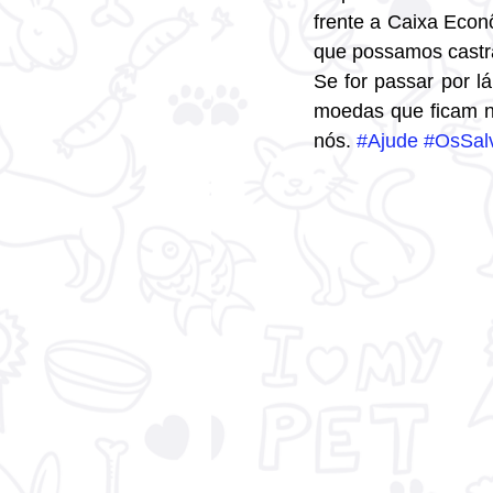
frente a Caixa Econô
que possamos castra
Se for passar por lá
moedas que ficam no
nós. 
#Ajude
#OsSal