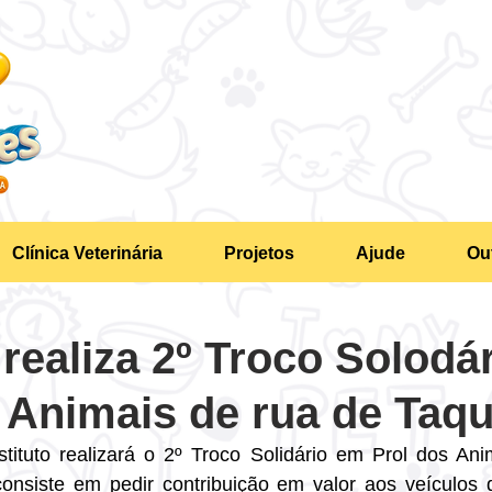
Clínica Veterinária
Projetos
Ajude
Ou
o realiza 2º Troco Solodá
 Animais de rua de Taqu
tituto realizará o 2º Troco Solidário em Prol dos An
consiste em pedir contribuição em valor aos veículos