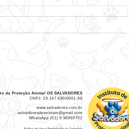
ONG Salvadores integra
Conselho de Bem-Estar e
Proteção dos Animais de
Taquari/RS
tuto de Proteção Animal OS SALVADORES
CNPJ: 29.147.690/0001-98
www.salvadores.com.br
salvadoresdeanimais@gmail.com
WhatsApp (51) 9 96969702
Política de Uso e Reprodução do Conteúdo