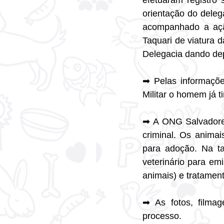
efetuaram registro
orientação do delega
acompanhado a ação
Taquari de viatura d
Delegacia dando dep
➡ Pelas informaçõe
Militar o homem já 
➡ A ONG Salvadores
criminal. Os anima
para adoção. Na ta
veterinário para emi
animais) e tratamen
➡ As fotos, filmag
processo.