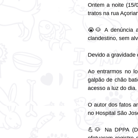
Ontem a noite (15/
tratos na rua Açori
😭🐶 A denúncia an
clandestino, sem al
Devido a gravidade 
Ao entrarmos no lo
galpão de chão bati
acesso a luz do dia.
O autor dos fatos a
no Hospital São Jos
💪🐶 Na DPPA (Del