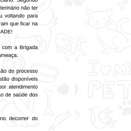
iário. Segundo 
erinário não ter 
 voltando para 
am que ficar na 
DADE! 
 com a Brigada 
 ameaça.
ão do processo 
ão disponíveis 
or atendimento 
ção de saúde dos 
no decorrer do 