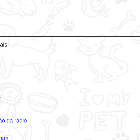
ais:
r
e
ão da rádio
ram