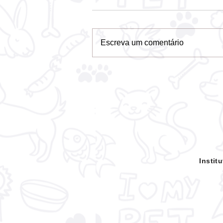
Escreva um comentário
STF confirma que
prefeituras têm o dever de
acolher e proteger animais
abandonados e de maus-
tratos
Insti