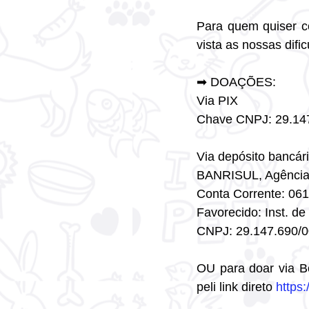
Para quem quiser co
vista as nossas difi
➡ DOAÇÕES:
Via PIX
Chave CNPJ: 29.14
Via depósito bancá
BANRISUL, Agênci
Conta Corrente: 06
Favorecido: Inst. de
CNPJ: 29.147.690/
OU para doar via Bol
peli link direto 
https