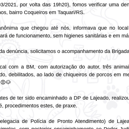
03/2021, por volta das 19h20), fomos verificar uma de
anos, bairro Coqueiros em Taquari/RS.
ônima que chegou até nós, informava que no local 
vará de funcionamento, sem higienes sanitárias e em má
da denúncia, solicitamos o acompanhamento da Brigada 
cal com a BM, com autorização do autor, três anima
do, debilitados, ao lado de chiqueiros de porcos em me
 😡🐶
ntes de ter sido encaminhado a DP de Lajeado, realizou 
é, procedimentos estes, de praxe.
egacia de Polícia de Pronto Atendimento) de Lajea