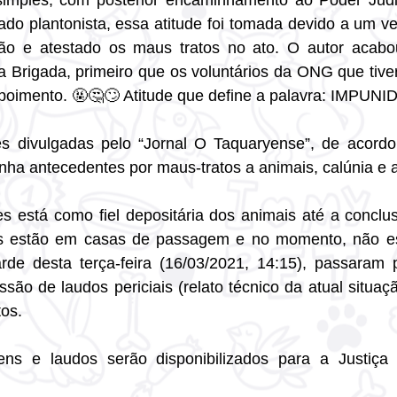
 simples, com posterior encaminhamento ao Poder Judic
do plantonista, essa atitude foi tomada devido a um vet
 e atestado os maus tratos no ato. O autor acabou
a Brigada, primeiro que os voluntários da ONG que tiver
oimento. 🤬🤔🙄 Atitude que define a palavra: IMPUNI
s divulgadas pelo “Jornal O Taquaryense”, de acordo
tinha antecedentes por maus-tratos a animais, calúnia e
 está como fiel depositária dos animais até a conclus
is estão em casas de passagem e no momento, não est
rde desta terça-feira (16/03/2021, 14:15), passaram p
ssão de laudos periciais (relato técnico da atual situa
tos.
ens e laudos serão disponibilizados para a Justiça 