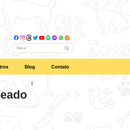
tros
Blog
Contato
jeado