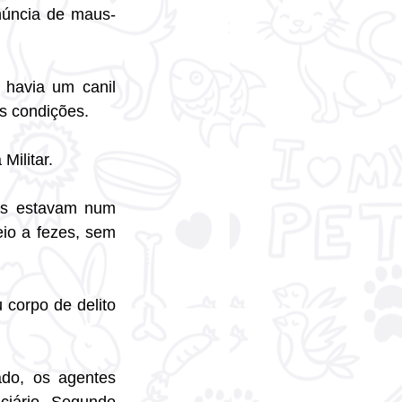
núncia de maus-
havia um canil 
s condições.
Militar.
is estavam num 
io a fezes, sem 
corpo de delito 
do, os agentes 