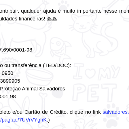
ntribuir, qualquer ajuda é muito importante nesse mo
culdades financeiras! 🙏🙏
7.690/0001-98
rio ou transferência (TED/DOC):
a 0950
13899905
 Proteção Animal Salvadores
0001-98
eto e/ou Cartão de Crédito, clique no link 
salvadores
://pag.ae/7UVrVYghK
.)