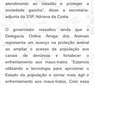
atendimento ao cidadão e proteger a 
sociedade gaúcha”, disse a secretária-
adjunta da SSP, Adriana da Costa.
O governador ressaltou ainda que a 
Delegacia Online Amiga dos Animais 
representa um avanço na proteção animal 
ao ampliar o acesso da população aos 
canais de denúncia e fortalecer o 
enfrentamento aos maus-tratos. “Estamos 
utilizando a tecnologia para aproximar o 
Estado da população e tornar mais ágil o 
enfrentamento aos maus-tratos. Com essa 
ferramenta, facilitamos as denúncias, 
qualificamos a atuação das forças de 
segurança e reafirmamos que a proteção 
aos animais é um compromisso permanente 
do governo do Estado.”
Com o conjunto das ações, o governo do 