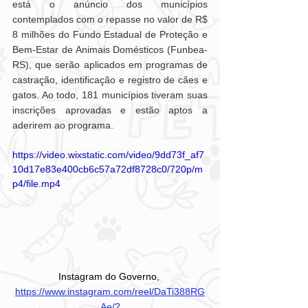
está o anúncio dos municípios 
contemplados com o repasse no valor de R$ 
8 milhões do Fundo Estadual de Proteção e 
Bem-Estar de Animais Domésticos (Funbea-
RS), que serão aplicados em programas de 
castração, identificação e registro de cães e 
gatos. Ao todo, 181 municípios tiveram suas 
inscrições aprovadas e estão aptos a 
aderirem ao programa.
https://video.wixstatic.com/video/9dd73f_af7
10d17e83e400cb6c57a72df8728c0/720p/m
p4/file.mp4
Instagram do Governo, 
https://www.instagram.com/reel/DaTi388RG
Ae/?