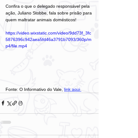
Confira o que o delegado responsável pela 
ação, Juliano Stobbe, fala sobre prisão para 
quem maltratar animais domésticos!
https://video.wixstatic.com/video/9dd73f_3fc
5876396c942aea5fd46a3791b7093/360p/m
p4/file.mp4
Fonte: O Informativo do Vale, 
link aqui 