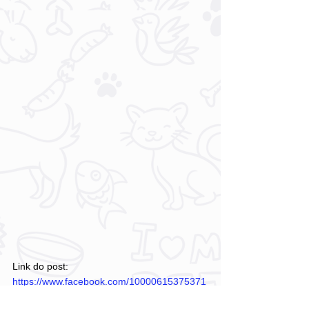
Link do post: 
https://www.facebook.com/10000615375371
6/posts/2455654704649631/?d=n