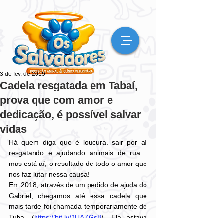
3 de fev. de 2019
Cadela resgatada em Tabaí,
prova que com amor e
dedicação, é possível salvar
vidas
Há quem diga que é loucura, sair por aí 
resgatando e ajudando animais de rua… 
mas está aí, o resultado de todo o amor que 
nos faz lutar nessa causa!
Em 2018, através de um pedido de ajuda do 
Gabriel, chegamos até essa cadela que 
mais tarde foi chamada temporariamente de 
Tuba. (
https://bit.ly/2UAZGs8
). Ela estava 