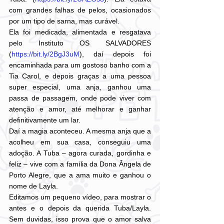
com grandes falhas de pelos, ocasionados 
por um tipo de sarna, mas curável. 
Ela foi medicada, alimentada e resgatava 
pelo Instituto OS SALVADORES 
(
https://bit.ly/2BgJ3uM
), daí depois foi 
encaminhada para um gostoso banho com a 
Tia Carol, e depois graças a uma pessoa 
super especial, uma anja, ganhou uma 
passa de passagem, onde pode viver com 
atenção e amor, até melhorar e ganhar 
definitivamente um lar. 
Daí a magia aconteceu. A mesma anja que a 
acolheu em sua casa, conseguiu uma 
adoção. A Tuba – agora curada, gordinha e 
feliz – vive com a família da Dona Ângela de 
Porto Alegre, que a ama muito e ganhou o 
nome de Layla.
Editamos um pequeno vídeo, para mostrar o 
antes e o depois da querida Tuba/Layla. 
Sem duvidas, isso prova que o amor salva 