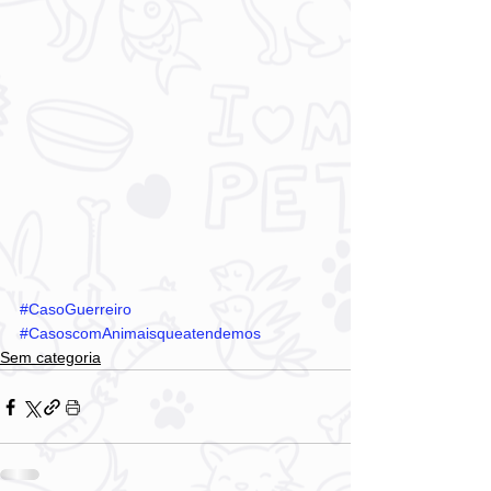
#CasoGuerreiro
#CasoscomAnimaisqueatendemos
Sem categoria