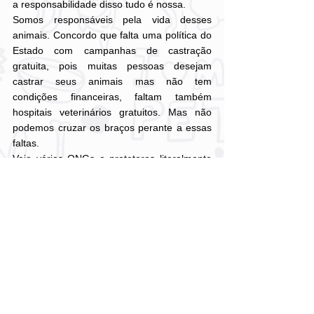
a responsabilidade disso tudo é nossa.
Somos responsáveis pela vida desses 
animais. Concordo que falta uma política do 
Estado com campanhas de castração 
gratuita, pois muitas pessoas desejam 
castrar seus animais mas não tem 
condições financeiras, faltam também 
hospitais veterinários gratuitos. Mas não 
podemos cruzar os braços perante a essas 
faltas.
Vejo várias ONGs e protetores literalmente 
rebolando para conseguir realizar as 
castrações dos animais recém-resgatados. 
E fazem rifas, vendem objetos, pedem 
doações e muitas vezes não conseguem 
fechar o valor de todos os animais. Aí não 
adianta cobrar do Estado, pois se eles não 
fazem, precisamos fazer. O que não pode é 
continuar como está.
Se você comprar apenas um número de 
uma rifa, ajudar com uma doação, por 