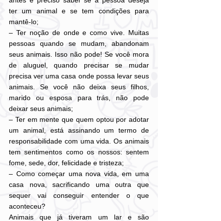
antes é preciso saber se a pessoa deseja 
ter um animal e se tem condições para 
mantê-lo;
– Ter noção de onde e como vive. Muitas 
pessoas quando se mudam, abandonam 
seus animais. Isso não pode! Se você mora 
de aluguel, quando precisar se mudar 
precisa ver uma casa onde possa levar seus 
animais. Se você não deixa seus filhos, 
marido ou esposa para trás, não pode 
deixar seus animais;
– Ter em mente que quem optou por adotar 
um animal, está assinando um termo de 
responsabilidade com uma vida. Os animais 
tem sentimentos como os nossos: sentem 
fome, sede, dor, felicidade e tristeza;
– Como começar uma nova vida, em uma 
casa nova, sacrificando uma outra que 
sequer vai conseguir entender o que 
aconteceu?
Animais que já tiveram um lar e são 