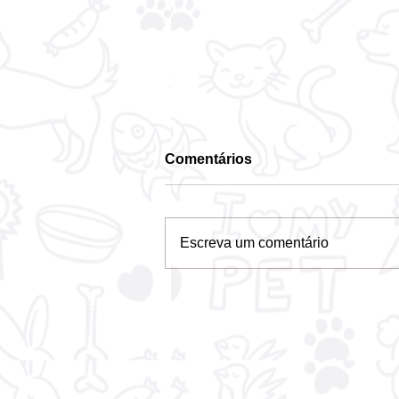
Comentários
Escreva um comentário
Em ação inédita, rodeio é
suspenso para evitar
crueldade com animais no
Pará