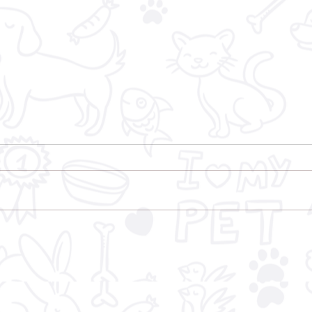
ONG OS SALVADORES,
lança Portal de
Transparência para
acompanhamento
financeiro