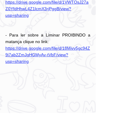
https://drive.google.com/file/d/1VWTOsJ27a
Z0YfdHhwL4Z1lcmX3rjPggB/view?
usp=sharing
- Para ler sobre a Liminar PROIBINDO a 
matança clique no link:
https://drive.google.com/file/d/18Mivv5gc94Z
9i7ab2ZmJqHGMyAv-tVbF/view?
usp=sharing